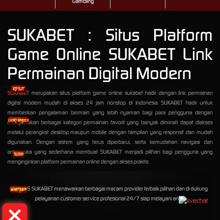
Gambling
SUKABET : Situs Platform
Game Online SUKABET Link
Permainan Digital Modern
SUKABET
merupakan situs platform game online sukabet hadir dengan link permainan
digital modern mudah di akses 24 jam nonstop di Indonesia. SUKABET hadir untuk
memberikan pengalaman bermain yang lebih nyaman bagi para pengguna dengan
menyediakan berbagai kategori permainan favorit yang banyak diminati dapat diakses
melalui perangkat desktop maupun mobile dengan tampilan yang responsif dan mudah
digunakan. Dengan sistem yang terus diperbarui, serta kemudahan navigasi dan
antarmuka yang sederhana membuat SUKABET menjadi pilihan bagi pengguna yang
menginginkan platform permainan online dengan akses praktis.
©2025 SUKABET menawarkan berbagai macam provider terbaik pilihan dan di dukung
pelayanan customer service profesional 24/7 siap melayani anda.