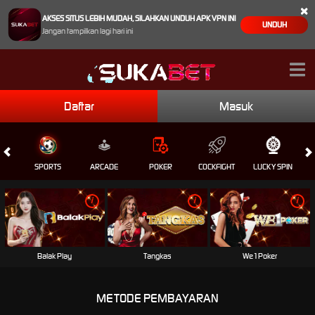
×
AKSES SITUS LEBIH MUDAH, SILAHKAN UNDUH APK VPN INI
UNDUH
Jangan tampilkan lagi hari ini
Daftar
Masuk
L
SPORTS
ARCADE
POKER
COCKFIGHT
LUCKY SPIN
i
i
i
Balak Play
Tangkas
We1Poker
METODE PEMBAYARAN