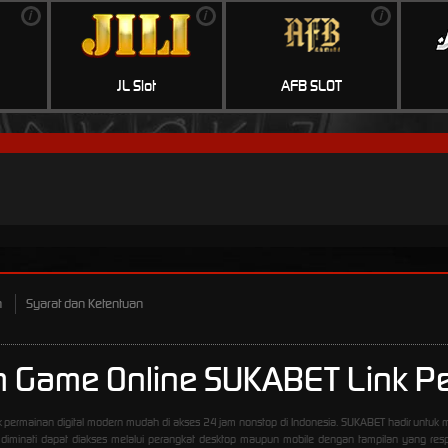
i
i
i
JL Slot
AFB SLOT
n
Syarat dan Ketentuan
rm Game Online SUKABET Link P
nk permainan digital modern mudah di akses 24 jam nonstop di Indonesia. SUKABET hadir unt
diminati dapat diakses melalui perangkat desktop maupun mobile dengan tampilan yang respo