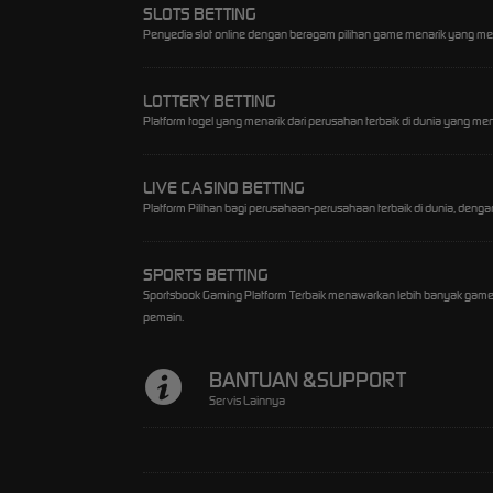
SLOTS BETTING
Penyedia slot online dengan beragam pilihan game menarik yang 
LOTTERY BETTING
Platform togel yang menarik dari perusahan terbaik di dunia yang
LIVE CASINO BETTING
Platform Pilihan bagi perusahaan-perusahaan terbaik di dunia, denga
SPORTS BETTING
Sportsbook Gaming Platform Terbaik menawarkan lebih banyak game, 
pemain.
BANTUAN &SUPPORT
Servis Lainnya