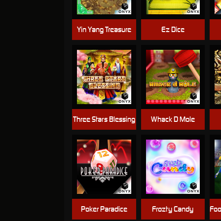
Yin Yang Treasure
Ez Dice
Three Stars Blessing
Whack D Mole
Poker Paradice
Frozty Candy