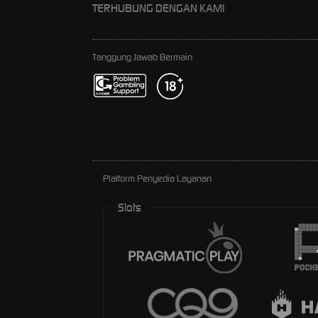
TERHUBUNG DENGAN KAMI
Tanggung Jawab Bermain
Platform Penyedia Layanan
Slots