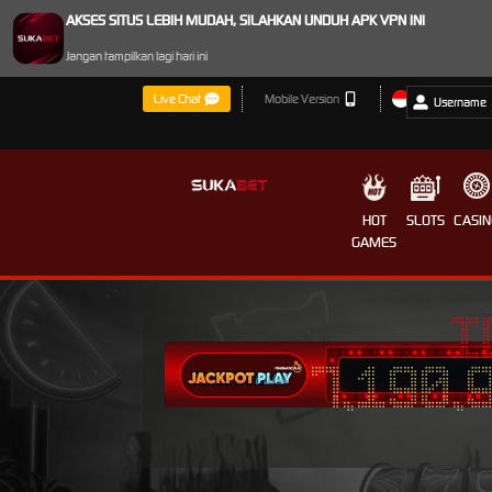
AKSES SITUS LEBIH MUDAH, SILAHKAN UNDUH APK VPN INI
Jangan tampilkan lagi hari ini
Live Chat
Mobile Version
HOT
SLOTS
CASIN
GAMES
I
7,190,