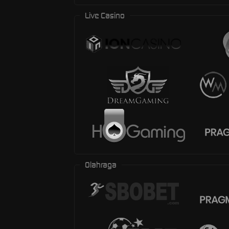
Live Casino
Olahraga