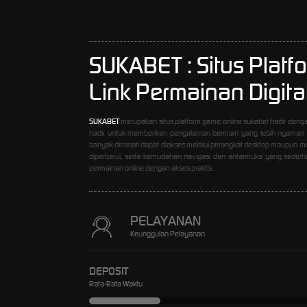
SUKABET : Situs Plat
Link Permainan Digit
SUKABET
merupakan situs platform game online sukabet hadir denga
hadir untuk memberikan pengalaman bermain yang lebih nyaman 
banyak diminati dapat diakses melalui perangkat desktop maupun m
diperbarui, serta kemudahan navigasi dan antarmuka yang sede
permainan online dengan akses praktis.
PELAYANAN
Keunggulan Pelayanan
DEPOSIT
Rata-Rata Waktu