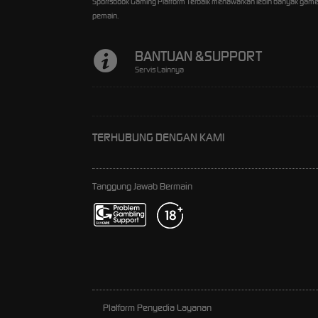
Sportsbook Gaming Platform Terbaik menawarkan lebih banyak game, 
pemain.
BANTUAN &SUPPORT
Servis Lainnya
TERHUBUNG DENGAN KAMI
Tanggung Jawab Bermain
Platform Penyedia Layanan