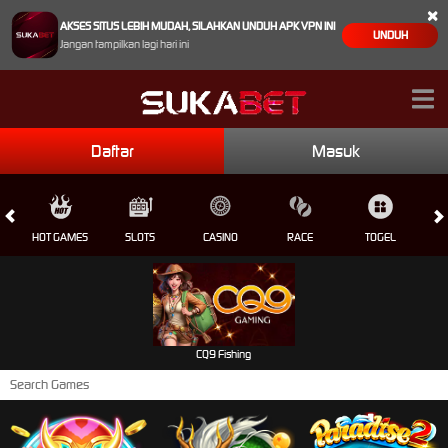
×
AKSES SITUS LEBIH MUDAH, SILAHKAN UNDUH APK VPN INI
UNDUH
Jangan tampilkan lagi hari ini
Daftar
Masuk
HOT GAMES
SLOTS
CASINO
RACE
TOGEL
S
CQ9 Fishing