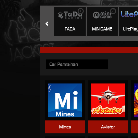
i
i
i
i
ASKME
CP
TADA
MINIGAME
LitePlay
Mines
Aviator