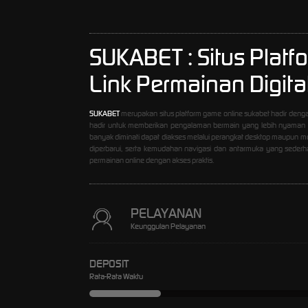
SUKABET : Situs Plat
Link Permainan Digit
SUKABET
merupakan situs platform game online sukabet hadir denga
hadir untuk memberikan pengalaman bermain yang lebih nyaman 
banyak diminati dapat diakses melalui perangkat desktop maupun m
diperbarui, serta kemudahan navigasi dan antarmuka yang sede
permainan online dengan akses praktis.
PELAYANAN
Keunggulan Pelayanan
DEPOSIT
Rata-Rata Waktu