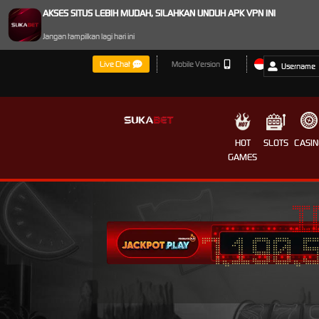
AKSES SITUS LEBIH MUDAH, SILAHKAN UNDUH APK VPN INI
Jangan tampilkan lagi hari ini
Live Chat
Mobile Version
HOT
SLOTS
CASIN
GAMES
I
7,190,