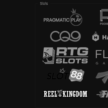
Slots