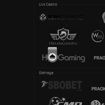
Live Casino
Olahraga