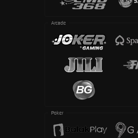
Arcade
Poker