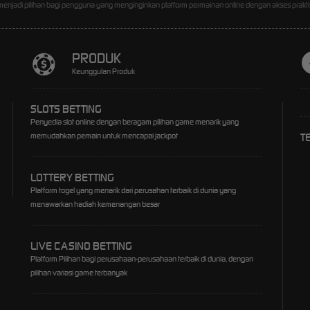
adi pilihan bagi pengguna yang menginginkan platform permainan online dengan akses prakti
PRODUK
Keunggulan Produk
SLOTS BETTING
Penyedia slot online dengan beragam pilihan game menarik yang
T
memudahkan pemain untuk mencapai jackpot
LOTTERY BETTING
Platform togel yang menarik dari perusahan terbaik di dunia yang
menawarkan hadiah kemenangan besar
LIVE CASINO BETTING
Platform Pilihan bagi perusahaan-perusahaan terbaik di dunia, dengan
pilihan variasi game terbanyak