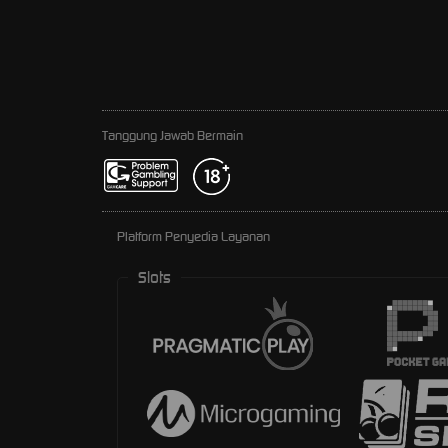
Tanggung Jawab Bermain
Platform Penyedia Layanan
Slots