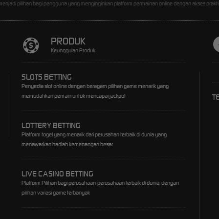
adi pilihan bagi pengguna yang menginginkan platform permainan online dengan akses prakti
PRODUK
Keunggulan Produk
SLOTS BETTING
Penyedia slot online dengan beragam pilihan game menarik yang
T
memudahkan pemain untuk mencapai jackpot
LOTTERY BETTING
Platform togel yang menarik dari perusahan terbaik di dunia yang
menawarkan hadiah kemenangan besar
LIVE CASINO BETTING
Platform Pilihan bagi perusahaan-perusahaan terbaik di dunia, dengan
pilihan variasi game terbanyak