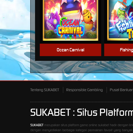
Ocean Carnival
Fishin
Tentang SUKABET
Responsible Gambling
Pusat Bantua
SUKABET : Situs Platfo
SUKABET
merupakan situs platform game online sukabet hadir dengan li
dengan menyediakan berbagai kategori permainan favorit yang banyak 