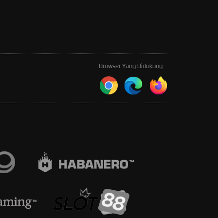
Browser Yang Didukung