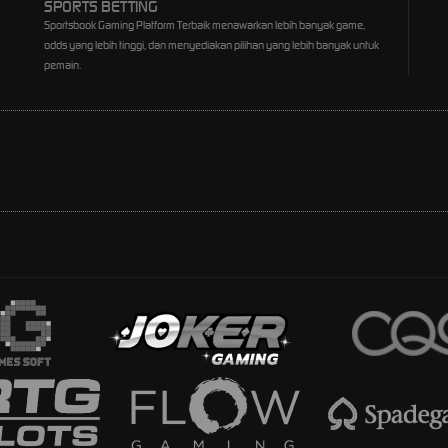
SPORTS BETTING
Sportsbook Gaming Platform Terbaik menawarkan lebih banyak game,
odds yang lebih tinggi, dan menyediakan pilihan yang lebih banyak untuk
pemain.