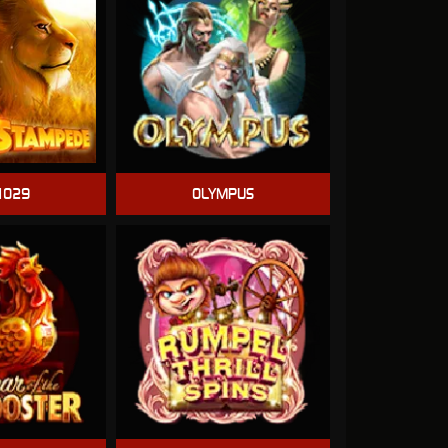
1029
OLYMPUS