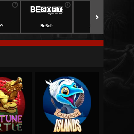
n****y
i
i
i
IDR
1025.40
Starlight Princess™
AY
BeSoft
JDB GAME
h****b
IDR
1008.98
Gates Of Olympus™
a****l
IDR
746.58
Sugar Rush™
b****a
IDR
671.37
Gates Of Olympus™
b****a
IDR
616.72
Gates Of Olympus™
s****r
IDR
611.89
Gates Of Olympus™
n****y