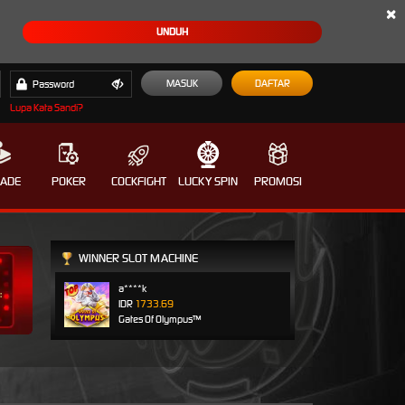
×
UNDUH
DAFTAR
Lupa Kata Sandi?
ADE
POKER
COCKFIGHT
LUCKY SPIN
PROMOSI
WINNER SLOT MACHINE
5
a****k
IDR
1733.69
Gates Of Olympus™
k****b
IDR
1197.80
Starlight Princess™