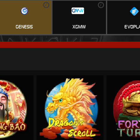
i
i
GENESIS
XGMW
EVOPL