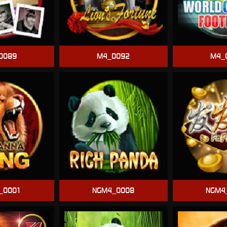
0089
M4_0092
M4_
_0001
NGM4_0008
NGM4