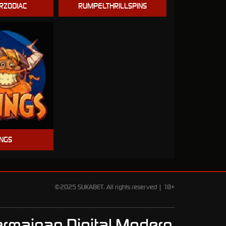
RZODIAC
RUMPELTHRILLSPINS
INGS
©2025 SUKABET. All rights reserved | 18+
ermainan Digital Modern